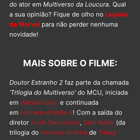
do ator em
Multiverso da Loucura
. Qual
a sua opinião? Fique de olho no
Legado
da Marvel
para não perder nenhuma
novidade!
MAIS SOBRE O FILME:
Doutor Estranho 2
faz parte da chamada
‘Trilogia do Multiverso’
do MCU, iniciada
em
WandaVision
e continuada
em
Homem-Aranha 3
! Com a saída do
diretor
Scott Derrickson
,
Sam Raimi
(da
trilogia do
Homem-Aranha
de
Tobey