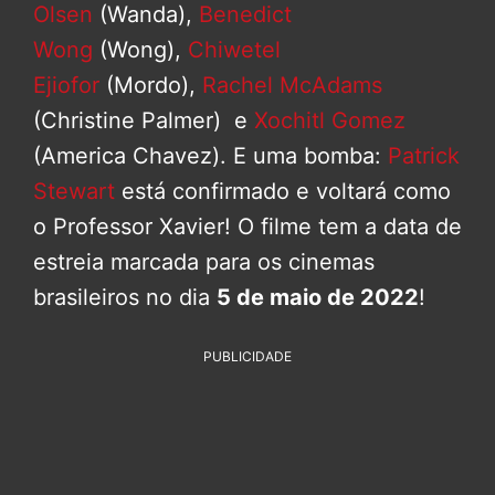
Olsen
(Wanda),
Benedict
Wong
(Wong),
Chiwetel
Ejiofor
(Mordo),
Rachel McAdams
(Christine Palmer) e
Xochitl Gomez
(America Chavez). E uma bomba:
Patrick
Stewart
está confirmado e voltará como
o Professor Xavier! O filme tem a data de
estreia marcada para os cinemas
brasileiros no dia
5 de maio de 2022
!
PUBLICIDADE