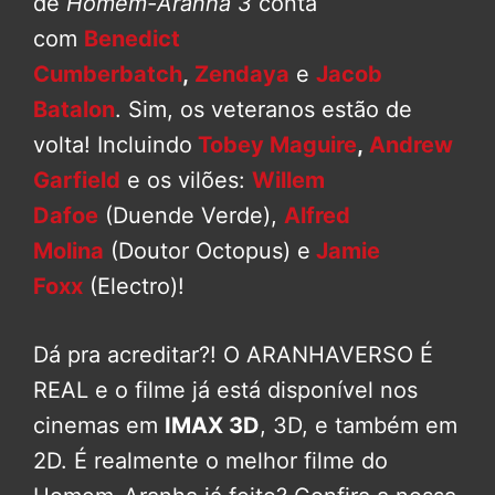
de
Homem-Aranha 3
conta
com
Benedict
Cumberbatch
,
Zendaya
e
Jacob
Batalon
. Sim, os veteranos estão de
volta! Incluindo
Tobey Maguire
,
Andrew
Garfield
e os vilões:
Willem
Dafoe
(Duende Verde),
Alfred
Molina
(Doutor Octopus) e
Jamie
Foxx
(Electro)!
Dá pra acreditar?! O ARANHAVERSO É
REAL e o filme já está disponível nos
cinemas em
IMAX 3D
, 3D, e também em
2D. É realmente o melhor filme do