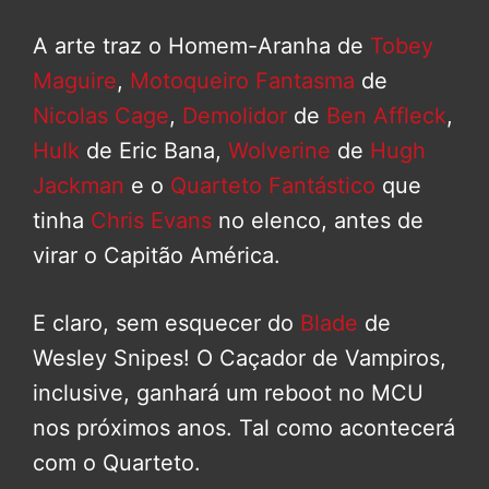
A arte traz o Homem-Aranha de
Tobey
Maguire
,
Motoqueiro Fantasma
de
Nicolas Cage
,
Demolidor
de
Ben Affleck
,
Hulk
de Eric Bana,
Wolverine
de
Hugh
Jackman
e o
Quarteto Fantástico
que
tinha
Chris Evans
no elenco, antes de
virar o Capitão América.
E claro, sem esquecer do
Blade
de
Wesley Snipes! O Caçador de Vampiros,
inclusive, ganhará um reboot no MCU
nos próximos anos. Tal como acontecerá
com o Quarteto.