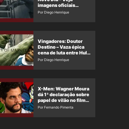
imagens oficiais
descartadas do Hulk
Por Diego Henrique
Cinza no filme
Vingadores: Doutor
Destino – Vaza épica
cena de luta entre Hulk
e o Coisa
Por Diego Henrique
X-Men: Wagner Moura
dá 1ª declaração sobre
papel de vilão no filme
da Marvel
Por Fernando Pimenta