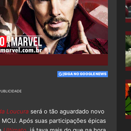
SIGA NO GOOGLE NEWS
PUBLICIDADE
da Loucura
será o tão aguardado novo
 MCU. Após suas participações épicas
e
Ultimato
, já tava mais do que na hora