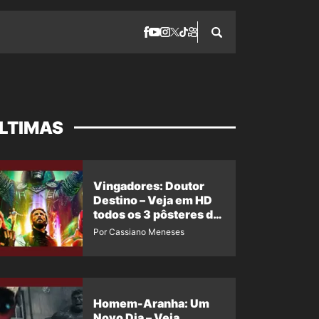
LTIMAS
Vingadores: Doutor
Destino – Veja em HD
todos os 3 pôsteres de
‘Doomsday’ + 1 imagem
Por Cassiano Meneses
oficial com os 26
heróis do filme
Homem-Aranha: Um
Novo Dia – Veja