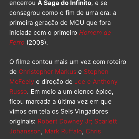
encerrou
A Saga do Infinito
, e se
consagrou como o fim de uma era: a
primeira geração do MCU que fora
iniciada com o primeiro
Homem de
Ferro
(2008).
O filme contou mais um vez com roteiro
de
Christopher Markus
e
Stephen
McFeely
e direção de
Joe e Anthony
Russo
. Em meio a um elenco épico,
ficou marcada a última vez em que
vimos em tela os Seis Vingadores
originais:
Robert Downey Jr;
Scarlett
Johansson
,
Mark Ruffalo
,
Chris