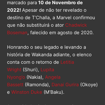
marcado para
10 de Novembro de
2022!
Apesar de não ter revelado o
destino de T’Challa, a Marvel confirmou
que não substituirá o ator
Chadwick
Boseman
, falecido em agosto de 2020.
Honrando o seu legado e levando a
história de Wakanda adiante, o elenco
conta com o retorno de
Letitia
Wright
(Shuri),
Lupita
Nyong’o
(Nakia),
Angela
Bassett
(Ramonda),
Danai Gurira
(Okoye)
e
Winston Duke
(M’Baku).