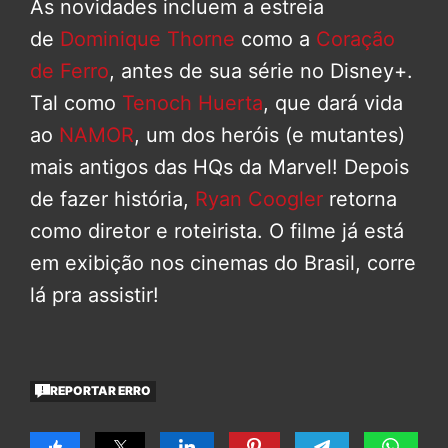
As novidades incluem a estreia
de
Dominique Thorne
como a
Coração
de Ferro
, antes de sua série no Disney+.
Tal como
Tenoch Huerta
, que dará vida
ao
NAMOR
, um dos heróis (e mutantes)
mais antigos das HQs da Marvel! Depois
de fazer história,
Ryan Coogler
retorna
como diretor e roteirista. O filme já está
em exibição nos cinemas do Brasil, corre
lá pra assistir!
REPORTAR ERRO