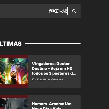
LTIMAS
Vingadores: Doutor
Destino – Veja em HD
todos os 3 pôsteres de
‘Doomsday’ + 1 imagem
Por Cassiano Meneses
oficial com os 26
heróis do filme
Homem-Aranha: Um
Novo Dia – Veja