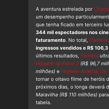
A aventura estrelada por
Chadw
um desempenho particularmente
que tenha ficado em terceiro lu
344 mil espectadores nos cin
faturamento
. No total,
Pantera
ingressos vendidos e R$ 106,3
últimos resultados,
Pantera
ult
Homem de Ferro 3
(R$ 96,7 mil
milhões)
e
Homem-Aranha: De V
tornar o oitavo filme de heróis 
próximos dias, o longa deverá 
Maravilha
(R$ 110 milhões)
para
tabela.