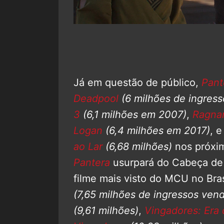
Já em questão de público,
Pant
Deadpool
(6 milhões de ingres
3
(6,1 milhões em 2007)
,
Ragna
Logan
(6,4 milhões em 2017)
, 
ao Lar
(6,68 milhões)
nos próxim
Pantera
usurpará do Cabeça de
filme mais visto do MCU no Bras
(7,65 milhões de ingressos vend
(9,61 milhões)
,
Vingadores: Era