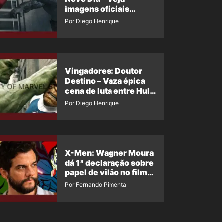
imagens oficiais
descartadas do Hulk
Por Diego Henrique
Cinza no filme
Vingadores: Doutor
Destino – Vaza épica
cena de luta entre Hulk
e o Coisa
Por Diego Henrique
X-Men: Wagner Moura
dá 1ª declaração sobre
papel de vilão no filme
da Marvel
Por Fernando Pimenta