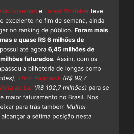
ick Boseman
e
Forest Whitaker
teve
 excelente no fim de semana, ainda
gar no ranking de público.
Foram mais
emas e quase R$ 6 milhões de
possui até agora
6,45 milhões de
 milhões faturados
.
Assim, com os
rapassou a bilheteria de longas como
hões)
,
Thor: Ragnarok
(R$ 99,7
olta ao Lar
(R$ 102,7 milhões)
para se
de maior faturamento no Brasil. Nos
deixar para trás também
Mulher-
 alcançar a sétima posição nesta