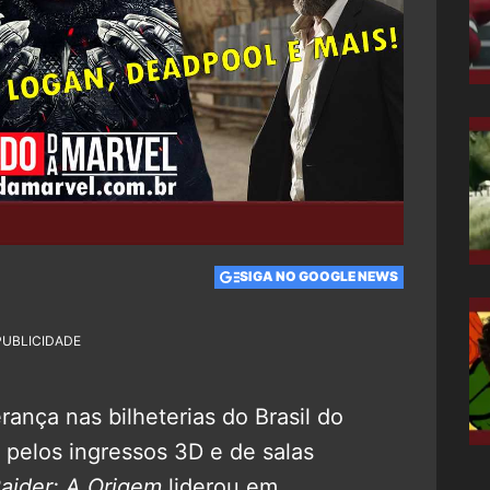
SIGA NO GOOGLE NEWS
PUBLICIDADE
rança nas bilheterias do Brasil do
 pelos ingressos 3D e de salas
aider: A Origem
liderou em