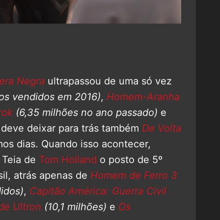
era Negra
ultrapassou de uma só vez
sos vendidos em 2016)
,
Homem-Aranha
rok
(6,35 milhões no ano passado)
e
e deve deixar para trás também
De Volta
os dias. Quando isso acontecer,
 Teia de
Tom Holland
o posto de 5º
il, atrás apenas de
Homem de Ferro 3
idos)
,
Capitão América: Guerra Civil
 de Ultron
(10,1 milhões)
e
Os