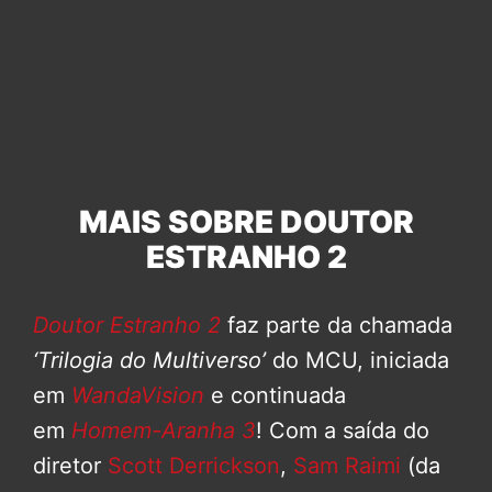
MAIS SOBRE DOUTOR
ESTRANHO 2
Doutor Estranho 2
faz parte da chamada
‘Trilogia do Multiverso’
do MCU, iniciada
em
WandaVision
e continuada
em
Homem-Aranha 3
! Com a saída do
diretor
Scott Derrickson
,
Sam Raimi
(da