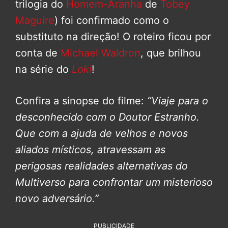
trilogia do
Homem-Aranha
de
Tobey
Maguire
) foi confirmado como o
substituto na direção! O roteiro ficou por
conta de
Michael Waldron
, que brilhou
na série do
Loki
!
Confira a sinopse do filme:
“Viaje para o
desconhecido com o Doutor Estranho.
Que com a ajuda de velhos e novos
aliados místicos, atravessam as
perigosas realidades alternativas do
Multiverso para confrontar um misterioso
novo adversário.”
PUBLICIDADE