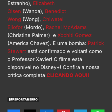
Estranho),
Elizabeth
Olsen
(Wanda),
Benedict
Wong
(Wong),
Chiwetel
Ejiofor
(Mordo),
Rachel McAdams
(Christine Palmer) e
Xochitl Gomez
(America Chavez). E uma bomba:
Patrick
Stewart
está confirmado e voltará como
o Professor Xavier! O filme está
disponível no Disney+! Confira a nossa
crítica completa
CLICANDO AQUI!
REPORTAR ERRO