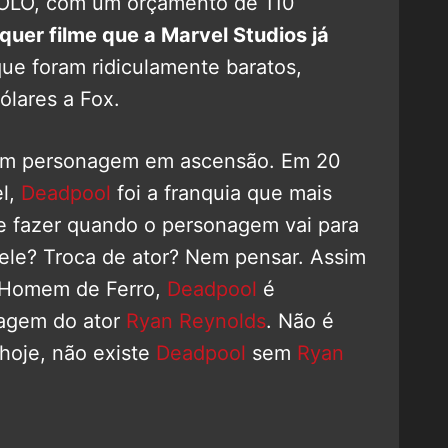
SOLO, com um orçamento de 110
quer filme que a Marvel Studios já
 que foram ridiculamente baratos,
ólares a Fox.
m personagem em ascensão. Em 20
el,
Deadpool
foi a franquia que mais
ue fazer quando o personagem vai para
ele? Troca de ator? Nem pensar. Assim
Homem de Ferro,
Deadpool
é
magem do ator
Ryan Reynolds
. Não é
hoje, não existe
Deadpool
sem
Ryan