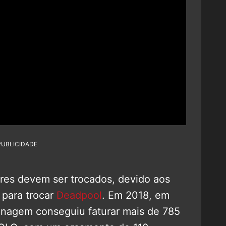
PUBLICIDADE
res devem ser trocados, devido aos
 para trocar
Deadpool
. Em 2018, em
onagem conseguiu faturar mais de 785