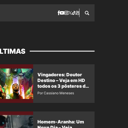
LTIMAS
Vingadores: Doutor
Destino – Veja em HD
todos os 3 pôsteres de
‘Doomsday’ + 1 imagem
Por Cassiano Meneses
oficial com os 26
heróis do filme
Homem-Aranha: Um
Novo Dia – Veja