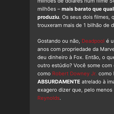
milhões de dólares num filme 
milhões –
mais barato que qual
produziu
. Os seus dois filmes,
trouxeram mais de 1 bilhão de d
Gostando ou não,
Deadpool
é u
anos com propriedade da Marv
deu dinheiro à Fox. Então, o q
outro estúdio? Você some com 
como
Robert Downey Jr.
como 
ABSURDAMENTE
atrelado à i
exagero dizer que, pelo menos 
Reynolds
.