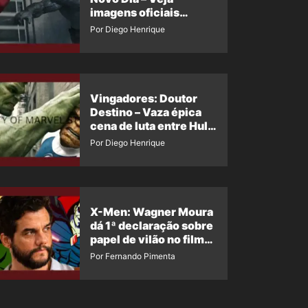
imagens oficiais
descartadas do Hulk
Por Diego Henrique
Cinza no filme
Vingadores: Doutor
Destino – Vaza épica
cena de luta entre Hulk
e o Coisa
Por Diego Henrique
X-Men: Wagner Moura
dá 1ª declaração sobre
papel de vilão no filme
da Marvel
Por Fernando Pimenta