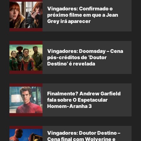
Vingadores: Confirmado o
próximo filme em que a Jean
Grey irá aparecer
Vingadores: Doomsday – Cena
pós-créditos de ‘Doutor
Destino’ é revelada
Finalmente? Andrew Garfield
fala sobre O Espetacular
Homem-Aranha 3
Vingadores: Doutor Destino –
Cena final com Wolverine e