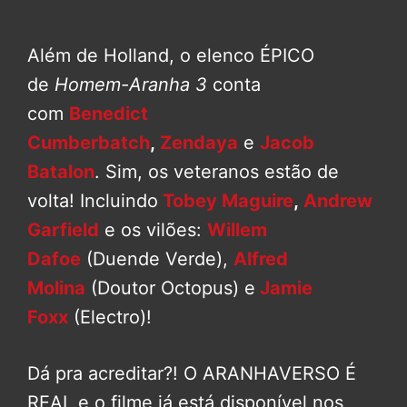
Além de Holland, o elenco ÉPICO
de
Homem-Aranha 3
conta
com
Benedict
Cumberbatch
,
Zendaya
e
Jacob
Batalon
. Sim, os veteranos estão de
volta! Incluindo
Tobey Maguire
,
Andrew
Garfield
e os vilões:
Willem
Dafoe
(Duende Verde),
Alfred
Molina
(Doutor Octopus) e
Jamie
Foxx
(Electro)!
Dá pra acreditar?! O ARANHAVERSO É
REAL e o filme já está disponível nos