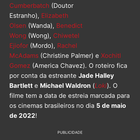
Cumberbatch
(Doutor
Estranho),
Elizabeth
Olsen
(Wanda),
Benedict
Wong
(Wong),
Chiwetel
Ejiofor
(Mordo),
Rachel
McAdams
(Christine Palmer) e
Xochitl
Gomez
(America Chavez). O roteiro fica
por conta da estreante
Jade Halley
Bartlett
e
Michael Waldron
(
Loki
). O
filme tem a data de estreia marcada para
os cinemas brasileiros no dia
5 de maio
de 2022
!
PUBLICIDADE