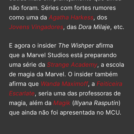
não foram. Séries com fortes rumores
como uma da
Agatha Harkess
, dos
Jovens Vingadores
, das
Dora Milaje
, etc.
E agora o insider
The Wishper
afirma
que a Marvel Studios está preparando
uma série da
Strange Academy
, a escola
de magia da Marvel. O insider também
afirma que
Wanda Maximoff
, a
Feiticeira
Escarlate
, seria uma das professoras de
magia, além da
Magik
(
Illyana Rasputin
)
que ainda não foi apresentada no MCU.