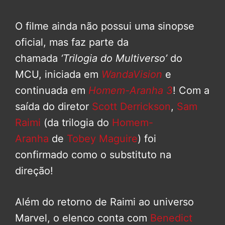
O filme ainda não possui uma sinopse
oficial, mas faz parte da
chamada
‘Trilogia do Multiverso’
do
MCU, iniciada em
WandaVision
e
continuada em
Homem-Aranha 3
! Com a
saída do diretor
Scott Derrickson
,
Sam
Raimi
(da trilogia do
Homem-
Aranha
de
Tobey Maguire
) foi
confirmado como o substituto na
direção!
Além do retorno de Raimi ao universo
Marvel, o elenco conta com
Benedict