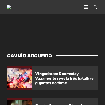
GAVIÃO ARQUEIRO
Vingadores: Doomsday –
Vazamento revela três batalhas
gigantes no filme