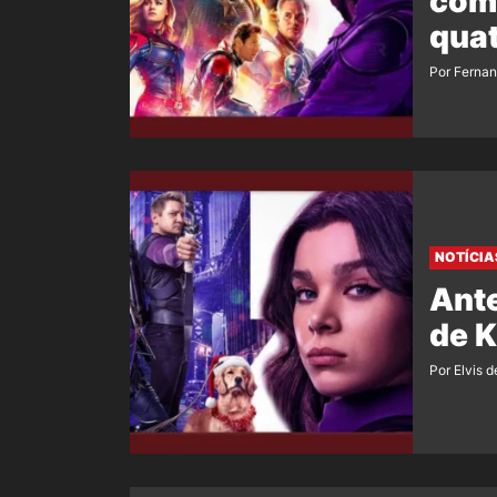
com
quat
Por Ferna
NOTÍCIA
Ante
de K
Por Elvis d