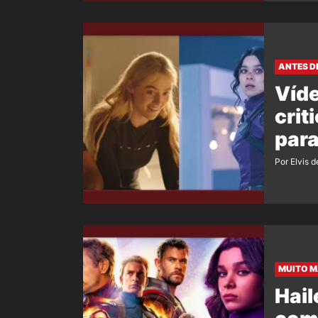
ANTES 
Víde
cri
para
Por Elvis d
MUITO M
Hail