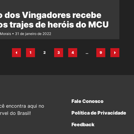
o dos Vingadores recebe
s trajes de heróis do MCU
 Morais
31 de janeiro de 2022
1
2
3
4
…
9
Página
Página
Página
Página
Página
Fale Conosco
cê encontra aqui no
Política de Privacidade
vel do Brasil!
Feedback