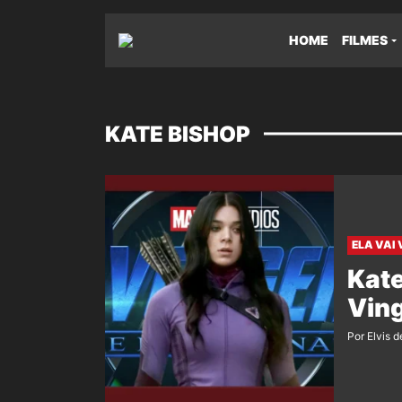
HOME
FILMES
KATE BISHOP
ELA VAI 
Kate
Ving
Por Elvis d