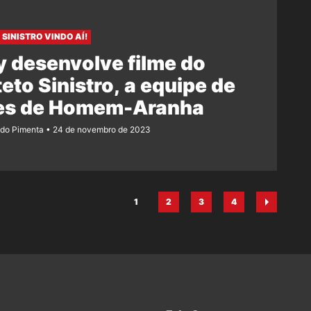
SINISTRO VINDO AÍ!
 desenvolve filme do
eto Sinistro, a equipe de
ões de Homem-Aranha
ndo Pimenta
24 de novembro de 2023
1
2
3
4
Página
Página
Página
Página