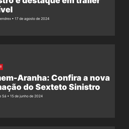
stro é destaque em trailer
ível
Rendrex
17 de agosto de 2024
!
em-Aranha: Confira a nova
ação do Sexteto Sinistro
e Sá
15 de junho de 2024