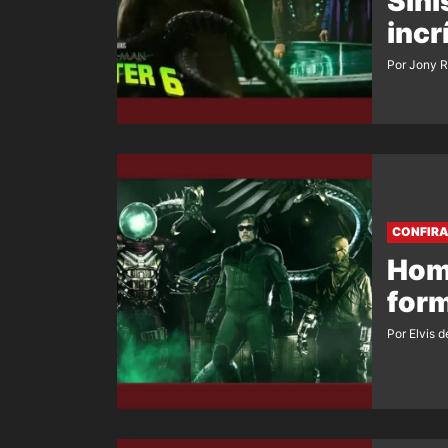
Sini
incr
Por Jony 
CONFIRA
Hom
form
Por Elvis d