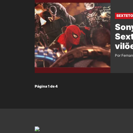
SEXTETO 
Sony
Sext
vil
Por Ferna
Página 1 de 4