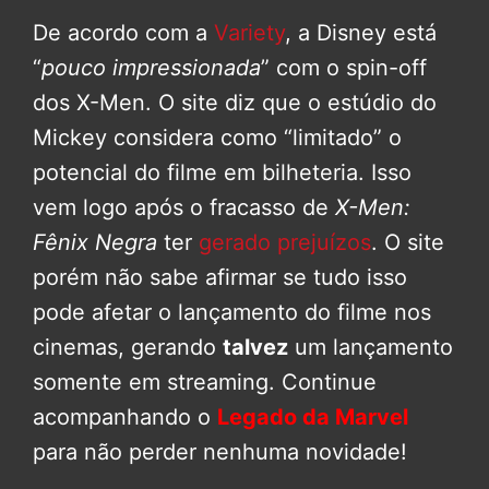
De acordo com a
Variety
, a Disney está
“
pouco impressionada
” com o spin-off
dos X-Men. O site diz que o estúdio do
Mickey considera como “limitado” o
potencial do filme em bilheteria. Isso
vem logo após o fracasso de
X-Men:
Fênix Negra
ter
gerado prejuízos
. O site
porém não sabe afirmar se tudo isso
pode afetar o lançamento do filme nos
cinemas, gerando
talvez
um lançamento
somente em streaming. Continue
acompanhando o
Legado da Marvel
para não perder nenhuma novidade!