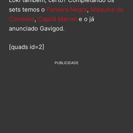
Loki também, certo? Completando os
sets temos o
Pantera Negra
,
Máquina de
Combate
,
Capitã Marvel
e o já
anunciado Gavigod.
[quads id=2]
PUBLICIDADE