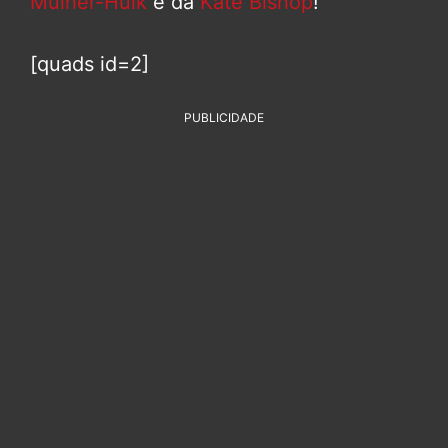
Mulher-Hulk
e da
Kate Bishop
!
[quads id=2]
PUBLICIDADE