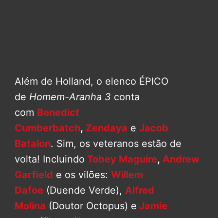
Além de Holland, o elenco ÉPICO
de
Homem-Aranha 3
conta
com
Benedict
Cumberbatch
,
Zendaya
e
Jacob
Batalon
. Sim, os veteranos estão de
volta! Incluindo
Tobey Maguire
,
Andrew
Garfield
e os vilões:
Willem
Dafoe
(Duende Verde),
Alfred
Molina
(Doutor Octopus) e
Jamie