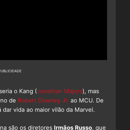
PUBLICIDADE
seria o Kang (
Jonathan Majors
), mas
orno de
Robert Downey Jr.
ao MCU. De
 dar vida ao maior vilão da Marvel.
na são os diretores
Irmãos Russo
, que