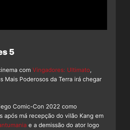
es 5
o cinema com
Vingadores: Ultimato
,
is Mais Poderosos da Terra irá chegar
 Diego Comic-Con 2022 como
s após má recepção do vilão Kang em
antumania
e a demissão do ator logo