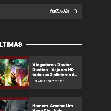
LTIMAS
Vingadores: Doutor
Destino – Veja em HD
todos os 3 pôsteres de
‘Doomsday’ + 1 imagem
Por Cassiano Meneses
oficial com os 26
heróis do filme
Homem-Aranha: Um
Novo Dia – Veja