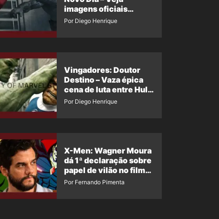
imagens oficiais
descartadas do Hulk
Por Diego Henrique
Cinza no filme
Vingadores: Doutor
Destino – Vaza épica
cena de luta entre Hulk
e o Coisa
Por Diego Henrique
X-Men: Wagner Moura
dá 1ª declaração sobre
papel de vilão no filme
da Marvel
Por Fernando Pimenta