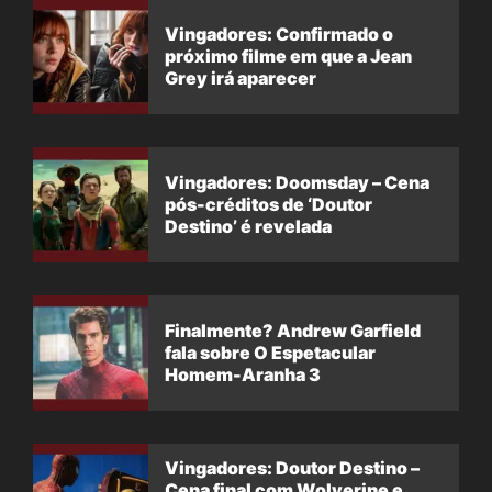
Vingadores: Confirmado o
próximo filme em que a Jean
Grey irá aparecer
Vingadores: Doomsday – Cena
pós-créditos de ‘Doutor
Destino’ é revelada
Finalmente? Andrew Garfield
fala sobre O Espetacular
Homem-Aranha 3
Vingadores: Doutor Destino –
Cena final com Wolverine e