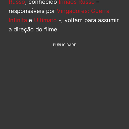
Russo
, conhecido
Irmãos Russo
–
responsáveis por
Vingadores: Guerra
Infinita
e
Ultimato
-, voltam para assumir
a direção do filme.
PUBLICIDADE