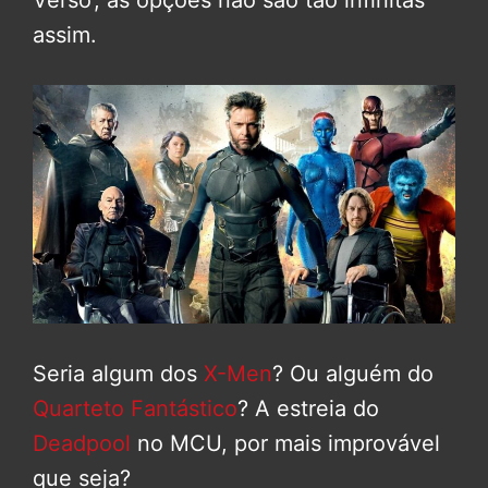
Verso’, as opções não são tão infinitas
assim.
Seria algum dos
X-Men
? Ou alguém do
Quarteto Fantástico
? A estreia do
Deadpool
no MCU, por mais improvável
que seja?