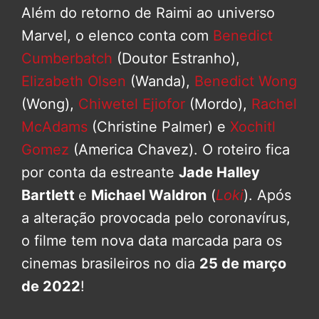
Além do retorno de Raimi ao universo
Marvel, o elenco conta com
Benedict
Cumberbatch
(Doutor Estranho),
Elizabeth Olsen
(Wanda),
Benedict Wong
(Wong),
Chiwetel Ejiofor
(Mordo),
Rachel
McAdams
(Christine Palmer) e
Xochitl
Gomez
(America Chavez). O roteiro fica
por conta da estreante
Jade Halley
Bartlett
e
Michael Waldron
(
Loki
). Após
a alteração provocada pelo coronavírus,
o filme tem nova data marcada para os
cinemas brasileiros no dia
25 de março
de 2022
!