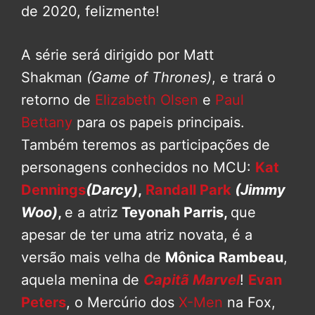
de 2020, felizmente!
A série será dirigido por Matt
Shakman
(Game of Thrones)
, e trará o
retorno de
Elizabeth Olsen
e
Paul
Bettany
para os papeis principais.
Também teremos as participações de
personagens conhecidos no MCU:
Kat
Dennings
(Darcy)
,
Randall Park
(Jimmy
Woo)
,
e a atriz
Teyonah Parris,
que
apesar de ter uma atriz novata, é a
versão mais velha de
Mônica Rambeau
,
aquela menina de
Capitã Marvel
!
Evan
Peters
, o Mercúrio dos
X-Men
na Fox,