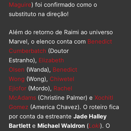
Maguire
) foi confirmado como o
substituto na direção!
Além do retorno de Raimi ao universo
Marvel, o elenco conta com
Benedict
Cumberbatch
(Doutor
Estranho),
Elizabeth
Olsen
(Wanda),
Benedict
Wong
(Wong),
Chiwetel
Ejiofor
(Mordo),
Rachel
McAdams
(Christine Palmer) e
Xochitl
Gomez
(America Chavez). O roteiro fica
por conta da estreante
Jade Halley
Bartlett
e
Michael Waldron
(
Loki
). O