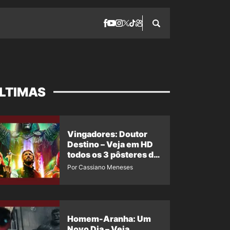
LTIMAS
Vingadores: Doutor
Destino – Veja em HD
todos os 3 pôsteres de
‘Doomsday’ + 1 imagem
Por Cassiano Meneses
oficial com os 26
heróis do filme
Homem-Aranha: Um
Novo Dia – Veja