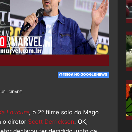
SIGA NO GOOGLE NEWS
PUBLICIDADE
da Loucura
, o 2º filme solo do Mago
 o diretor
Scott Derrickson
. OK,
tor declarou ter decidido junto da