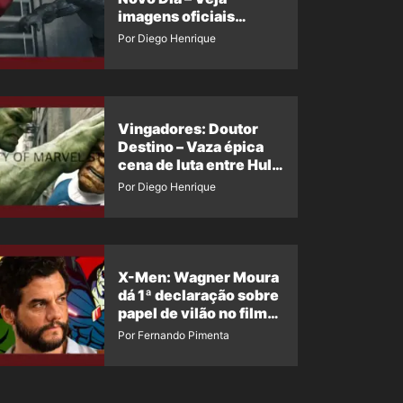
imagens oficiais
descartadas do Hulk
Por Diego Henrique
Cinza no filme
Vingadores: Doutor
Destino – Vaza épica
cena de luta entre Hulk
e o Coisa
Por Diego Henrique
X-Men: Wagner Moura
dá 1ª declaração sobre
papel de vilão no filme
da Marvel
Por Fernando Pimenta