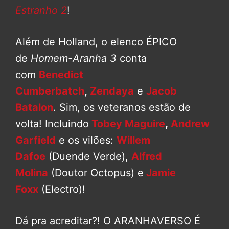
Estranho 2
!
Além de Holland, o elenco ÉPICO
de
Homem-Aranha 3
conta
com
Benedict
Cumberbatch
,
Zendaya
e
Jacob
Batalon
. Sim, os veteranos estão de
volta! Incluindo
Tobey Maguire
,
Andrew
Garfield
e os vilões:
Willem
Dafoe
(Duende Verde),
Alfred
Molina
(Doutor Octopus) e
Jamie
Foxx
(Electro)!
Dá pra acreditar?! O ARANHAVERSO É