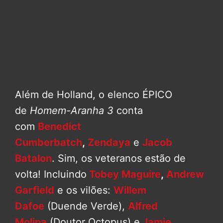
Além de Holland, o elenco ÉPICO
de
Homem-Aranha 3
conta
com
Benedict
Cumberbatch
,
Zendaya
e
Jacob
Batalon
. Sim, os veteranos estão de
volta! Incluindo
Tobey Maguire
,
Andrew
Garfield
e os vilões:
Willem
Dafoe
(Duende Verde),
Alfred
Molina
(Doutor Octopus) e
Jamie