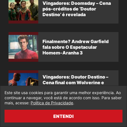
Vingadores: Doomsday – Cena
pós-créditos de ‘Doutor
Destino’ é revelada
Finalmente? Andrew Garfield
fala sobre O Espetacular
Homem-Aranha 3
Vingadores: Doutor Destino –
Cena final com Wolverine e
Homem-Aranha de Maguire
Este site usa cookies para garantir uma melhor experiência. Ao
vaza nas redes
continuar a navegar, você está de acordo com isso. Para saber
mais, acesse:
Política de Privacidade
.
ENTENDI
COMENTÁRIOS FECHADOS