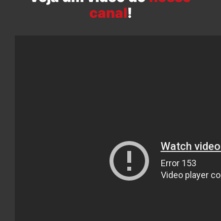
canal
!