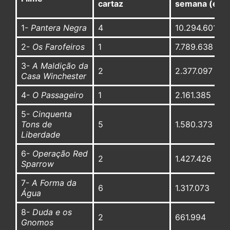
cartaz
semana (em 
1-
Pantera Negra
4
10.294.601
2-
Os Farofeiros
1
7.789.638
3-
A Maldição da
2
2.377.097
Casa Winchester
4-
O Passageiro
1
2.161.385
5-
Cinquenta
Tons de
5
1.580.373
Liberdade
6-
Operação Red
2
1.427.426
Sparrow
7-
A Forma da
6
1.317.073
Água
8-
Duda e os
2
661.994
Gnomos