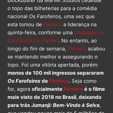
blockbuster
da Marvel Studios cedesse
o topo das bilheterias para a comédia
nacional
Os Farofeiros
, uma vez que
esta tomou de
Pantera
a liderança na
quinta-feira, conforme uma
postagem da
ComScore
no
Twitter
. No entanto, ao
longo do fim de semana,
Pantera
acabou
se mantendo melhor e assegurando o
topo. Foi uma vitória apertada, porém:
menos de 100 mil ingressos separaram
Os Farofeiros
de
Pantera
.
Seja como
for, agora
oficialmente
Pantera
é o filme
mais visto de 2018 no Brasil, deixando
para trás
Jumanji: Bem-Vindo à Selva
,