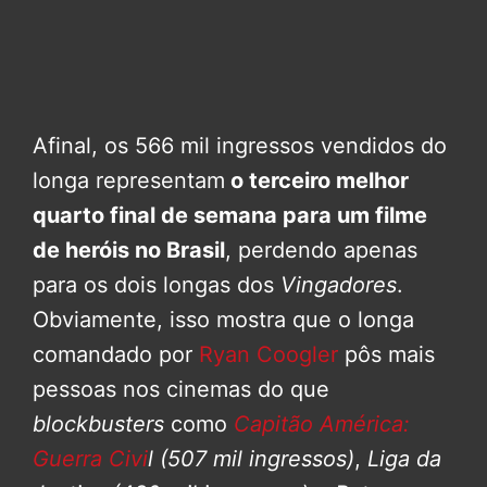
Afinal, os 566 mil ingressos vendidos do
longa representam
o terceiro melhor
quarto final de semana para um filme
de heróis no Brasil
, perdendo apenas
para os dois longas dos
Vingadores
.
Obviamente, isso mostra que o longa
comandado por
Ryan Coogler
pôs mais
pessoas nos cinemas do que
blockbusters
como
Capitão América:
Guerra Civi
l
(507 mil ingressos)
,
Liga da