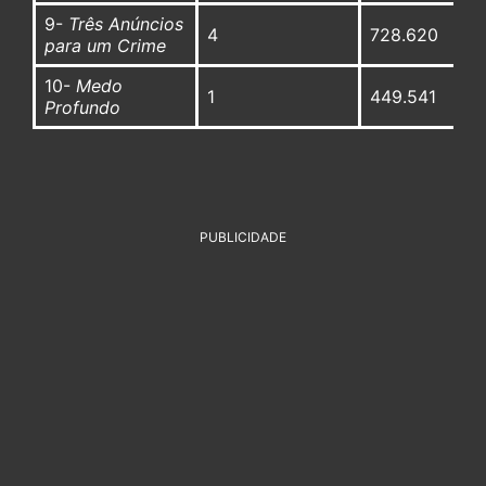
9-
Três Anúncios
4
728.620
para um Crime
10-
Medo
1
449.541
Profundo
PUBLICIDADE