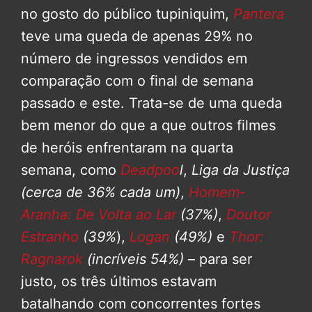
no gosto do público tupiniquim,
Pantera
teve uma queda de apenas 29% no
número de ingressos vendidos em
comparação com o final de semana
passado e este. Trata-se de uma queda
bem menor do que a que outros filmes
de heróis enfrentaram na quarta
semana, como
Deadpoo
l
,
Liga da Justiça
(cerca de 36% cada um)
,
Homem-
Aranha: De Volta ao Lar
(37%)
,
Doutor
Estranho
(39%
),
Logan
(49%)
e
Thor:
Ragnarok
(incríveis 54%)
– para ser
justo, os três últimos estavam
batalhando com concorrentes fortes