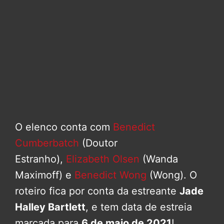
O elenco conta com
Benedict
Cumberbatch
(Doutor
Estranho),
Elizabeth Olsen
(Wanda
Maximoff) e
Benedict Wong
(Wong). O
roteiro fica por conta da estreante
Jade
Halley Bartlett
, e tem data de estreia
marcada para
6 de maio de 2021
!