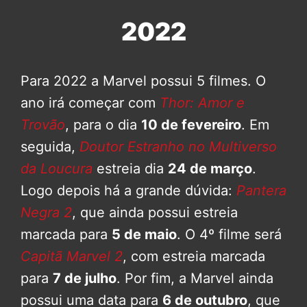
2022
Para 2022 a Marvel possui 5 filmes. O
ano irá começar com
Thor: Amor e
Trovão
, para o dia
10 de fevereiro
. Em
seguida,
Doutor Estranho no Multiverso
da Loucura
estreia dia
24 de março
.
Logo depois há a grande dúvida:
Pantera
Negra 2
, que ainda possui estreia
marcada para
5 de maio
. O 4º filme será
Capitã Marvel 2
, com estreia marcada
para
7 de julho
. Por fim, a Marvel ainda
possui uma data para
6 de outubro
, que