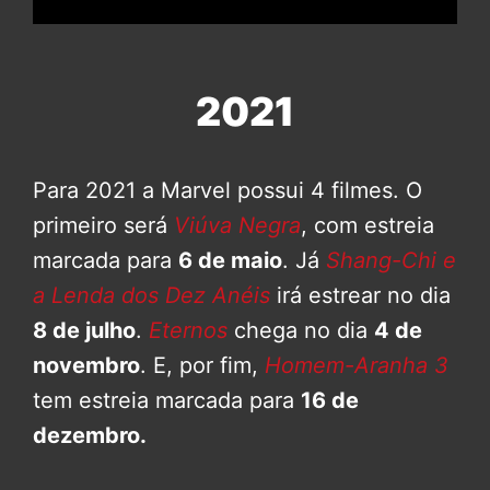
2021
Para 2021 a Marvel possui 4 filmes. O
primeiro será
Viúva Negra
, com estreia
marcada para
6 de maio
. Já
Shang-Chi e
a Lenda dos Dez Anéis
irá estrear no dia
8 de julho
.
Eternos
chega no dia
4 de
novembro
. E, por fim,
Homem-Aranha 3
tem estreia marcada para
16 de
dezembro.