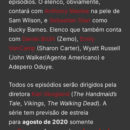
episódios. O elenco, obviamente,
contará com
Anthony Mackie
na pele de
Sam Wilson, e
Sebastian Stan
como
Bucky Barnes. Elenco que também conta
com
Daniel Brühl
(Zemo),
Emily
VanCamp
(Sharon Carter), Wyatt Russell
(John Walker/Agente Americano) e
Adepero Oduye.
Todos os episódios serão dirigidos pela
diretora
Kari Skogland
(
The Handmaid’s
Tale
,
Vikings
,
The Walking Dead
). A
série tem previsão de estreia
para
agosto de 2020
somente