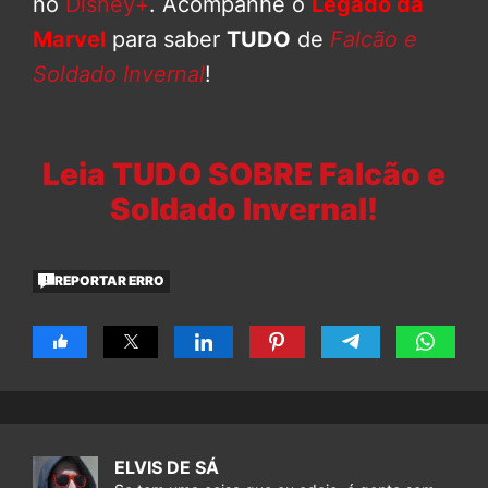
no
Disney+
. Acompanhe o
Legado da
Marvel
para saber
TUDO
de
Falcão e
Soldado Invernal
!
Leia TUDO SOBRE Falcão e
Soldado Invernal!
REPORTAR ERRO
ELVIS DE SÁ