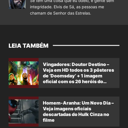
Se tem uma coisa que eu odeio, é gente sem
integridade. Elvis de Sá, as pessoas me
chamam de Senhor das Estrelas.
LEIA TAMBÉM
Vingadores: Doutor Destino –
Veja em HD todos os 3 pôsteres
de ‘Doomsday’ + 1 imagem
oficial com os 26 heróis do
filme
Homem-Aranha: Um Novo Dia –
Veja imagens oficiais
descartadas do Hulk Cinza no
filme