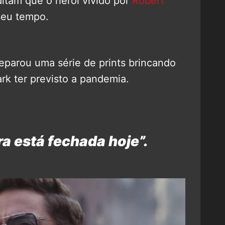
ditam que o herói vivido por
Robert
seu tempo.
eparou uma série de prints brincando
rk ter previsto a pandemia.
ra está fechada hoje”.