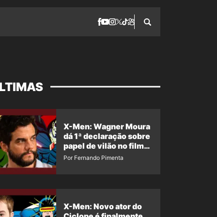
LTIMAS
X-Men: Wagner Moura
dá 1ª declaração sobre
papel de vilão no filme
da Marvel
Por Fernando Pimenta
X-Men: Novo ator do
Ciclope é finalmente