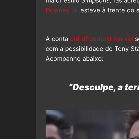
maior estilo
Simpsons
, fãs acre
Downey Jr.
esteve à frente do 
A conta
out of context marvel
s
com a possibilidade do Tony Sta
Acompanhe abaixo:
“Desculpe, a ter