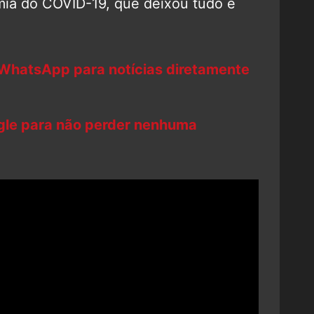
ia do COVID-19, que deixou tudo e
 WhatsApp para notícias diretamente
ogle para não perder nenhuma