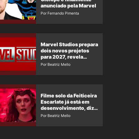
anunciado pela Marvel
Por Fernando Pimenta
Marvel Studios prepara
dois novos projetos
para 2027, revela
insider
Por Beatriz Mello
Filme solo da Feiticeira
Escarlate já está em
desenvolvimento, diz
insider
Por Beatriz Mello