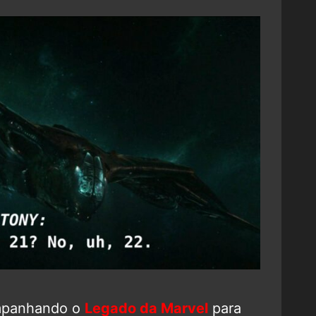
mpanhando o
Legado da Marvel
para