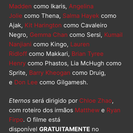
Madden
como Ikaris,
Angelina
Jolie
como Thena,
Salma Hayek
como
Ajak,
Kit Harington
como Cavaleiro
Negro,
Gemma Chan
como Sersi,
Kumail
Nanjiani
como Kingo,
Lauren
Ridloff
como Makkari,
Brian Tyree
Henry
como Phastos, Lia McHugh como
Sprite,
Barry Kheogan
como Druig,
e
Don Lee
como Gilgamesh.
Eternos
será dirigido por
Chloe Zhao
,
com roteiro dos irmãos
Matthew
e
Ryan
Firpo
. O filme está
disponível
GRATUITAMENTE
no