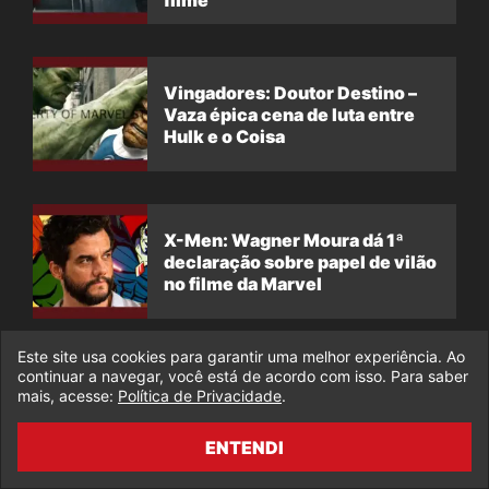
Vingadores: Doutor Destino –
Vaza épica cena de luta entre
Hulk e o Coisa
X-Men: Wagner Moura dá 1ª
declaração sobre papel de vilão
no filme da Marvel
Este site usa cookies para garantir uma melhor experiência. Ao
continuar a navegar, você está de acordo com isso. Para saber
COMENTÁRIOS FECHADOS
mais, acesse:
Política de Privacidade
.
ENTENDI
Os comentários desse post foram encerrados.