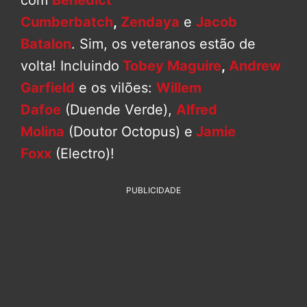
Cumberbatch
,
Zendaya
e
Jacob
Batalon
. Sim, os veteranos estão de
volta! Incluindo
Tobey Maguire
,
Andrew
Garfield
e os vilões:
Willem
Dafoe
(Duende Verde),
Alfred
Molina
(Doutor Octopus) e
Jamie
Foxx
(Electro)!
PUBLICIDADE