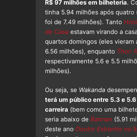
R$ 97 milhões em bilheteria
. C
tinha 5.94 milhões após quatro 
foi de 7.49 milhões). Tanto
Home
de Casa
estavam virando a casa
quartos domingos (eles vieram a
6.56 milhões), enquanto
Thor: 
respectivamente 5.6 e 5.5 milh
milhões).
Ou seja, se
Wakanda
desempenh
terá um público entre 5.3 e 5.6
carreira
(bem como uma bilheter
seria abaixo de
Batman
(5.91 mi
deste ano
Doutor Estranho no M