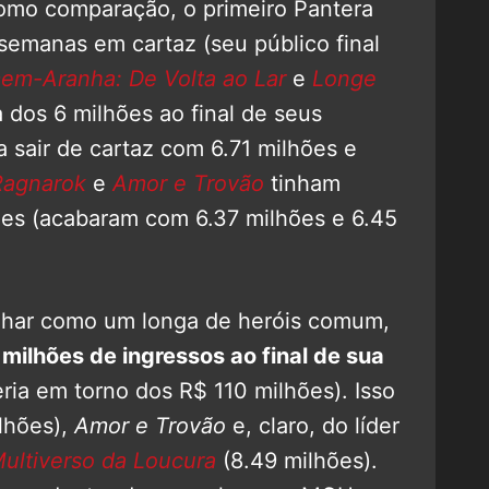
omo comparação, o primeiro Pantera
semanas em cartaz (seu público final
m-Aranha: De Volta ao Lar
e
Longe
 dos 6 milhões ao final de seus
 sair de cartaz com 6.71 milhões e
Ragnarok
e
Amor e Trovão
tinham
ões (acabaram com 6.37 milhões e 6.45
ar como um longa de heróis comum,
 milhões de ingressos ao final de sua
ia em torno dos R$ 110 milhões). Isso
lhões),
Amor e Trovão
e, claro, do líder
ultiverso da Loucura
(8.49 milhões).