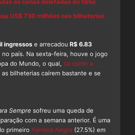
adas as cenas deletadas do filme
ssa US$ 730 milhões nas bilheterias
l ingressos
e arrecadou
R$ 6.83
no país. Na sexta-feira, houve o jogo
Copa do Mundo, o qual,
tal como a
z as bilheterias caírem bastante e se
ara Sempre
sofreu uma queda de
paração com a semana anterior. É uma
do primeiro
Pantera Negra
(27.5%) em