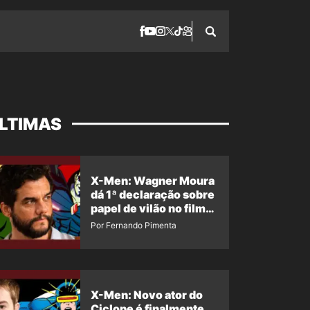
LTIMAS
X-Men: Wagner Moura
dá 1ª declaração sobre
papel de vilão no filme
da Marvel
Por Fernando Pimenta
X-Men: Novo ator do
Ciclope é finalmente