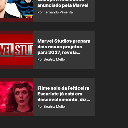
anunciado pela Marvel
Por Fernando Pimenta
Marvel Studios prepara
dois novos projetos
para 2027, revela
insider
Por Beatriz Mello
Filme solo da Feiticeira
Escarlate já está em
desenvolvimento, diz
insider
Por Beatriz Mello