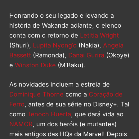
Honrando o seu legado e levando a
história de Wakanda adiante, o elenco
conta com o retorno de
Letitia Wright
(Shuri),
Lupita Nyong’o
(Nakia),
Angela
Bassett
(Ramonda),
Danai Gurira
(Okoye)
e
Winston Duke
(M’Baku).
As novidades incluem a estreia de
Dominique Thorne
como a
Coração de
Ferro
, antes de sua série no Disney+. Tal
como
Tenoch Huerta
, que dará vida ao
NAMOR
, um dos heróis (e mutantes)
mais antigos das HQs da Marvel! Depois