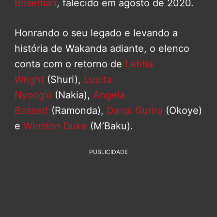
Boseman
, falecido em agosto de 2020.
Honrando o seu legado e levando a
história de Wakanda adiante, o elenco
conta com o retorno de
Letitia
Wright
(Shuri),
Lupita
Nyong’o
(Nakia),
Angela
Bassett
(Ramonda),
Danai Gurira
(Okoye)
e
Winston Duke
(M’Baku).
PUBLICIDADE