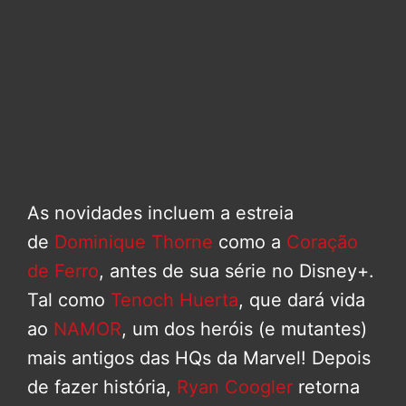
As novidades incluem a estreia
de
Dominique Thorne
como a
Coração
de Ferro
, antes de sua série no Disney+.
Tal como
Tenoch Huerta
, que dará vida
ao
NAMOR
, um dos heróis (e mutantes)
mais antigos das HQs da Marvel! Depois
de fazer história,
Ryan Coogler
retorna