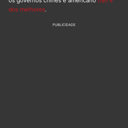
os governos chinês e americano
não é
dos melhores
.
PUBLICIDADE