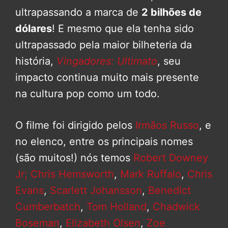
ultrapassando a marca de
2 bilhões de
dólares
! E mesmo que ela tenha sido
ultrapassado pela maior bilheteria da
história,
Vingadores: Ultimato
, seu
impacto continua muito mais presente
na cultura pop como um todo.
O filme foi dirigido pelos
Irmãos Russo
, e
no elenco, entre os principais nomes
(são muitos!) nós temos
Robert Downey
Jr;
Chris Hemsworth
,
Mark Ruffalo
,
Chris
Evans
,
Scarlett Johansson
,
Benedict
Cumberbatch
,
Tom Holland
,
Chadwick
Boseman
,
Elizabeth Olsen
,
Zoe