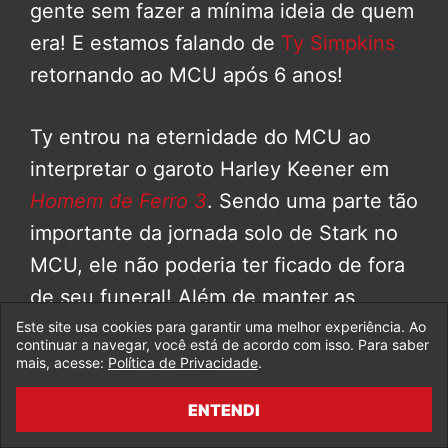
gente sem fazer a mínima ideia de quem
era! E estamos falando de
Ty Simpkins
retornando ao MCU após 6 anos!
Ty entrou na eternidade do MCU ao
interpretar o garoto Harley Keener em
Homem de Ferro 3
. Sendo uma parte tão
importante da jornada solo de Stark no
MCU, ele não poderia ter ficado de fora
de seu funeral! Além de manter as
coisas ainda mais coerentes, e esse
Este site usa cookies para garantir uma melhor experiência. Ao
continuar a navegar, você está de acordo com isso. Para saber
momento ainda mais memorável, foi uma
mais, acesse:
Política de Privacidade
.
boa maneira de manter todo o MCU
ENTENDI
conectado nesse grande episódio final.